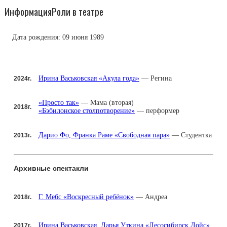
Информация
Роли в театре
Дата рождения:
09 июня 1989
Ирина Васьковская «Акула года»
— Регина
2024г.
«Просто так»
— Мама (вторая)
2018г.
«Бэбилонское столпотворение»
— перформер
Дарио Фо, Франка Раме «Свободная пара»
— Студентка
2013г.
Архивные спектакли
Г. Мебс «Воскресный ребёнок»
— Андреа
2018г.
Ирина Васьковская, Дарья Уткина «Лесосибирск Лойс»
2017г.