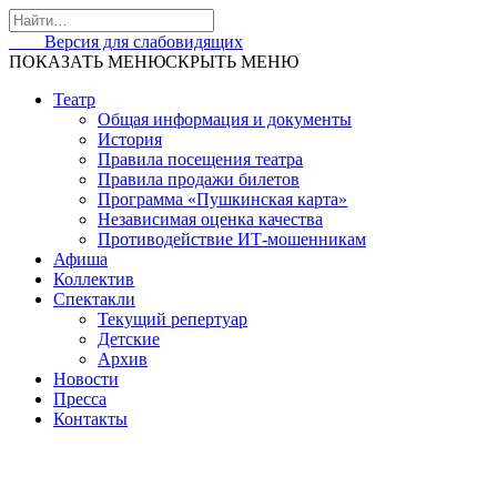
Skip
to
Версия для слабовидящих
content
ПОКАЗАТЬ МЕНЮ
СКРЫТЬ МЕНЮ
Театр
Общая информация и документы
История
Правила посещения театра
Правила продажи билетов
Программа «Пушкинская карта»
Независимая оценка качества
Противодействие ИТ-мошенникам
Афиша
Коллектив
Спектакли
Текущий репертуар
Детские
Архив
Новости
Пресса
Контакты