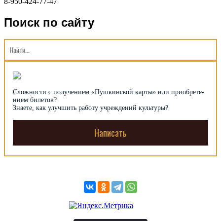
8-950-424-77-47
Поиск по сайту
Сложности с получением «Пуш­кин­ской карты» или при­об­рете­
нием билетов?
Знаете, как улуч­шить рабо­ту уч­ре­ждений культуры?
Написать