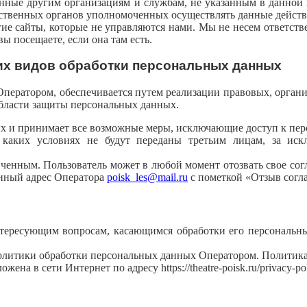
нные другим организациям и службам, не указанным в данной 
ственных органов уполномоченных осуществлять данные действ
угие сайты, которые не управляются нами. Мы не несем ответст
 посещаете, если она там есть.
угих видов обработки персональных данных
Оператором, обеспечивается путем реализации правовых, орган
области защиты персональных данных.
ых и принимает все возможные меры, исключающие доступ к пе
 каких условиях не будут переданы третьим лицам, за иск
ченным. Пользователь может в любой момент отозвать свое сог
онный адрес Оператора
poisk_les@mail.ru
с пометкой «Отзыв согл
нтересующим вопросам, касающимся обработки его персональн
литики обработки персональных данных Оператором. Политика д
а в сети Интернет по адресу https://theatre-poisk.ru/privacy-pol