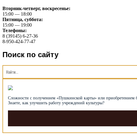
Вторник-четверг, воскресенье:
15:00 — 18:00
Пятница, суббота:
15:00 — 19:00
Телефоны:
8 (39145) 6-27-36
8-950-424-77-47
Поиск по сайту
Сложности с получением «Пуш­кин­ской карты» или при­об­рете­нием 
Знаете, как улуч­шить рабо­ту уч­ре­ждений культуры?