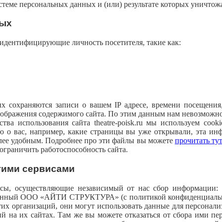
теме персональных данных и (или) результате которых уничтож
ных
идентифицирующие личность посетителя, такие как:
ных сохраняются записи о вашем IP адресе, времени посещения
тображения содержимого сайта. По этим данным нам невозможно
тва использования сайта theatre-poisk.ru мы используем coo
 о вас, например, какие страницы вы уже открывали, эта ин
олее удобным. Подробнее про эти файлы вы можете
прочитать тут
ограничить работоспособность сайта.
гими сервисами
, осуществляющие независимый от нас сбор информации: Yandex
тавленный ООО «АЙТИ СТРУКТУРА» (с политикой конфиденциаль
тих организаций, они могут использовать данные для персонал
ций на их сайтах. Там же вы можете отказаться от сбора ими