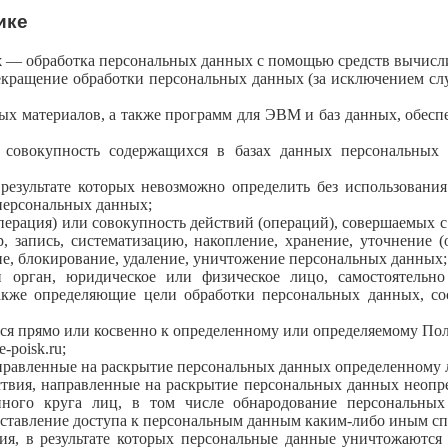
ике
х
— обработка персональных данных с помощью средств вычисл
ращение обработки персональных данных (за исключением случ
 материалов, а также программ для ЭВМ и баз данных, обеспе
овокупность содержащихся в базах данных персональных 
результате которых невозможно определить без использован
персональных данных;
ерация) или совокупность действий (операций), совершаемых с
 запись, систематизацию, накопление, хранение, уточнение (о
ние, блокирование, удаление, уничтожение персональных данных;
орган, юридическое или физическое лицо, самостоятельн
акже определяющие цели обработки персональных данных, сос
прямо или косвенно к определенному или определяемому Пользова
-poisk.ru;
равленные на раскрытие персональных данных определенному 
вия, направленные на раскрытие персональных данных неопре
ного круга лиц, в том числе обнародование персональных
тавление доступа к персональным данным каким-либо иным сп
, в результате которых персональные данные уничтожаются 