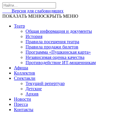
Skip
to
Версия для слабовидящих
content
ПОКАЗАТЬ МЕНЮ
СКРЫТЬ МЕНЮ
Театр
Общая информация и документы
История
Правила посещения театра
Правила продажи билетов
Программа «Пушкинская карта»
Независимая оценка качества
Противодействие ИТ-мошенникам
Афиша
Коллектив
Спектакли
Текущий репертуар
Детские
Архив
Новости
Пресса
Контакты