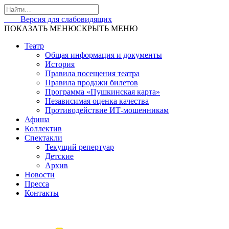
Skip
to
Версия для слабовидящих
content
ПОКАЗАТЬ МЕНЮ
СКРЫТЬ МЕНЮ
Театр
Общая информация и документы
История
Правила посещения театра
Правила продажи билетов
Программа «Пушкинская карта»
Независимая оценка качества
Противодействие ИТ-мошенникам
Афиша
Коллектив
Спектакли
Текущий репертуар
Детские
Архив
Новости
Пресса
Контакты