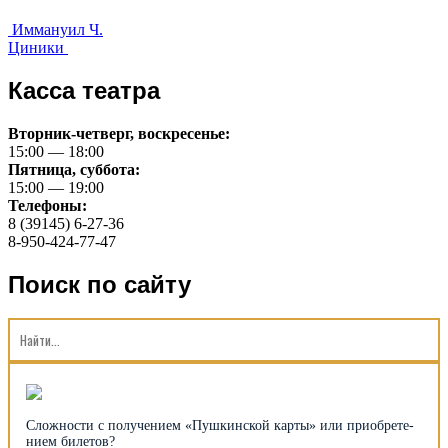
Еще
Иммануил Ч.
Циники
почитать
Касса театра
Вторник-четверг, воскресенье:
15:00 — 18:00
Пятница, суббота:
15:00 — 19:00
Телефоны:
8 (39145) 6-27-36
8-950-424-77-47
Поиск по сайту
Сложности с получением «Пуш­кин­ской карты» или при­об­рете­
нием билетов?