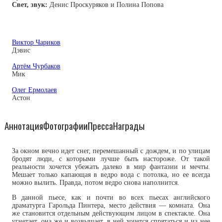
Свет, звук:
Денис Проскуряков и Полина Попова
Виктор Чариков
Дэвис
Артём Чурбаков
Мик
Олег Ермолаев
Астон
Аннотация
Фотографии
Пресса
Награды
За окном вечно идет снег, перемешанный с дождем, и по улицам
бродят люди, с которыми лучше быть настороже. От такой
реальности хочется убежать далеко в мир фантазии и мечты.
Мешает только капающая в ведро вода с потолка, но ее всегда
можно вылить. Правда, потом ведро снова наполнится.
В данной пьесе, как и почти во всех пьесах английского
драматурга Гарольда Пинтера, место действия — комната. Она
же становится отдельным действующим лицом в спектакле. Она
угнетает, она же и возвышает, в ней хочется спрятаться и из нее