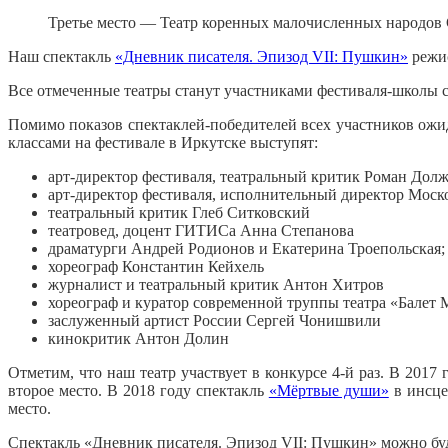
Третье место
— Театр коренных малочисленных народов С
Наш спектакль
«Дневник писателя. Эпизод VII: Пушкин»
режис
Все отмеченные театры станут участниками фестиваля-школы со
Помимо показов спектаклей-победителей всех участников ожид
классами на фестивале в Иркутске выступят:
арт-директор фестиваля, театральный критик Роман Дол
арт-директор фестиваля, исполнительный директор Моск
театральный критик Глеб Ситковский
театровед, доцент ГИТИСа Анна Степанова
драматурги Андрей Родионов и Екатерина Троепольская
хореограф Константин Кейхель
журналист и театральный критик Антон Хитров
хореограф и куратор современной труппы театра «Балет
заслуженный артист России Сергей Чонишвили
кинокритик Антон Долин
Отметим, что наш театр участвует в конкурсе 4-й раз. В 2017
второе место. В 2018 году спектакль
«Мёртвые души»
в инсце
место.
Спектакль «Дневник писателя. Эпизод VII: Пушкин» можно буде