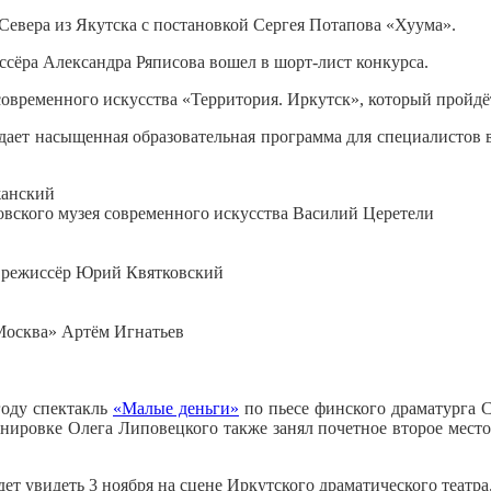
евера из Якутска с постановкой Сергея Потапова «Хуума».
сёра Александра Ряписова вошел в шорт-лист конкурса.
временного искусства «Территория. Иркутск», который пройдёт 
ает насыщенная образовательная программа для специалистов в 
жанский
овского музея современного искусства Василий Церетели
; режиссёр Юрий Квятковский
 Москва» Артём Игнатьев
 году спектакль
«Малые деньги»
по пьесе финского драматурга С
нировке Олега Липовецкого также занял почетное второе место
т увидеть 3 ноября на сцене Иркутского драматического театра