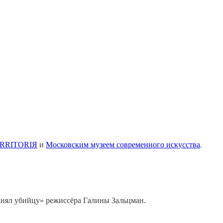
RRIТОRIЯ
и
Московским музеем современного искусства
.
анял убийцу» режиссёра Галины Зальцман.