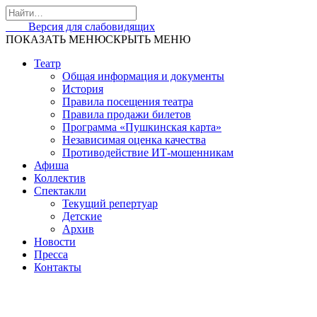
Skip
to
Версия для слабовидящих
content
ПОКАЗАТЬ МЕНЮ
СКРЫТЬ МЕНЮ
Театр
Общая информация и документы
История
Правила посещения театра
Правила продажи билетов
Программа «Пушкинская карта»
Независимая оценка качества
Противодействие ИТ-мошенникам
Афиша
Коллектив
Спектакли
Текущий репертуар
Детские
Архив
Новости
Пресса
Контакты