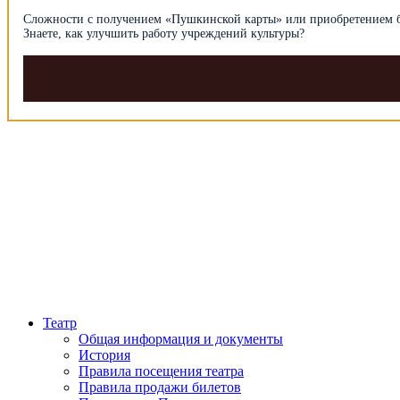
Сложности с получением «Пуш­кин­ской карты» или при­об­рете­нием 
Знаете, как улуч­шить рабо­ту уч­ре­ждений культуры?
Театр
Общая информация и документы
История
Правила посещения театра
Правила продажи билетов