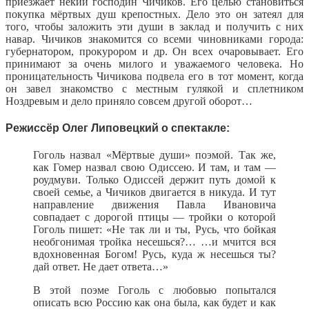
приезжает некий господин Чичиков. Его целью становиться
покупка мёртвых душ крепостных. Дело это он затеял для
того, чтобы заложить эти души в заклад и получить с них
навар. Чичиков знакомится со всеми чиновниками города:
губернатором, прокурором и др. Он всех очаровывает. Его
принимают за очень милого и уважаемого человека. Но
проницательность Чичикова подвела его в тот момент, когда
он завел знакомство с местным гулякой и сплетником
Ноздревым и дело приняло совсем другой оборот…
Режиссёр Олег Липовецкий о спектакле:
Гоголь назвал «Мёртвые души» поэмой. Так же,
как Гомер назвал свою Одиссею. И там, и там —
роудмуви. Только Одиссей держит путь домой к
своей семье, а Чичиков двигается в никуда. И тут
направление движения Павла Ивановича
совпадает с дорогой птицы — тройки о которой
Гоголь пишет: «Не так ли и ты, Русь, что бойкая
необгонимая тройка несешься?… …и мчится вся
вдохновенная Богом! Русь, куда ж несешься ты?
дай ответ. Не дает ответа…»
В этой поэме Гоголь с любовью попытался
описать всю Россию как она была, как будет и как