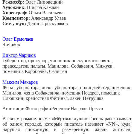
Режиссёр:
Олег Липовецкий
Художник:
Шифра Каждан
Хореограф:
Ольга Васильева
Композитор:
Александр Улаев
Свет, звук:
Денис Проскуряков
Олег Ермолаев
Чичиков
Виктор Чариков
Губернатор, прокурор, чиновник опекунского совета,
председатель палаты, Манилова, Собакевич, Мижуев,
помещица Коробочка, Селифан
Максим Макаров
Жена губернатора, дочь губернатора, полицмейстер, помещик
Манилов, жена Собакевича, помещик Ноздрев, помещик
Плюшкин, крепостная Фетинья, лакей Петрушка
Аннотация
Фотографии
Рецензии
Награды
Пресса
В своем романе-поэме «Мёртвые души» Гоголь рассказывает
об одном городке, который писатель называет «NN», куда,
нарушая спокойную и размеренную жизнь жителей,