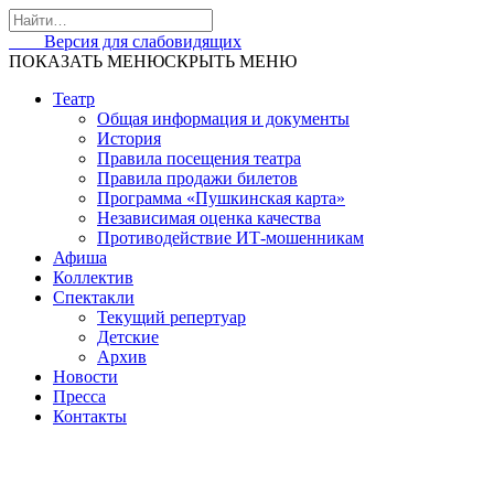
Skip
to
Версия для слабовидящих
content
ПОКАЗАТЬ МЕНЮ
СКРЫТЬ МЕНЮ
Театр
Общая информация и документы
История
Правила посещения театра
Правила продажи билетов
Программа «Пушкинская карта»
Независимая оценка качества
Противодействие ИТ-мошенникам
Афиша
Коллектив
Спектакли
Текущий репертуар
Детские
Архив
Новости
Пресса
Контакты