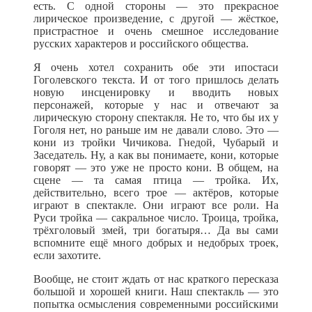
есть. С одной стороны — это прекрасное
лирическое произведение, с другой — жёсткое,
пристрастное и очень смешное исследование
русских характеров и российского общества.
Я очень хотел сохранить обе эти ипостаси
Гоголевского текста. И от того пришлось делать
новую инсценировку и вводить новых
персонажей, которые у нас и отвечают за
лирическую сторону спектакля. Не то, что бы их у
Гоголя нет, но раньше им не давали слово. Это —
кони из тройки Чичикова. Гнедой, Чубарый и
Заседатель. Ну, а как вы понимаете, кони, которые
говорят — это уже не просто кони. В общем, на
сцене — та самая птица — тройка. Их,
действительно, всего трое — актёров, которые
играют в спектакле. Они играют все роли. На
Руси тройка — сакральное число. Троица, тройка,
трёхголовый змей, три богатыря… Да вы сами
вспомните ещё много добрых и недобрых троек,
если захотите.
Вообще, не стоит ждать от нас краткого пересказа
большой и хорошей книги. Наш спектакль — это
попытка осмысления современными российскими