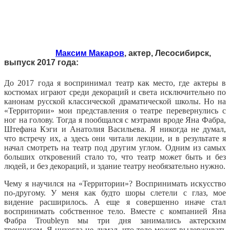
Максим Макаров
, актер, Лесосибирск,
выпуск 2017 года:
До 2017 года я воспринимал театр как место, где актеры в
костюмах играют среди декораций и света исключительно по
канонам русской классической драматической школы. Но на
«Территории» мои представления о театре перевернулись с
ног на голову. Тогда я пообщался с мэтрами вроде Яна Фабра,
Штефана Кэги и Анатолия Васильева. Я никогда не думал,
что встречу их, а здесь они читали лекции, и в результате я
начал смотреть на театр под другим углом. Одним из самых
больших откровений стало то, что театр может быть и без
людей, и без декораций, и здание театру необязательно нужно.
Чему я научился на «Территории»? Воспринимать искусство
по-другому. У меня как будто шоры слетели с глаз, мое
видение расширилось. А еще я совершенно иначе стал
воспринимать собственное тело. Вместе с компанией Яна
Фабра Troubleyn мы три дня занимались актерским
тренингом. Я никогда не думал, что тело может выдерживать