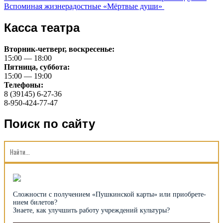
Вспоминая жизнерадостные «Мёртвые души»
почитать
Касса театра
Вторник-четверг, воскресенье:
15:00 — 18:00
Пятница, суббота:
15:00 — 19:00
Телефоны:
8 (39145) 6-27-36
8-950-424-77-47
Поиск по сайту
Сложности с получением «Пуш­кин­ской карты» или при­об­рете­
нием билетов?
Знаете, как улуч­шить рабо­ту уч­ре­ждений культуры?