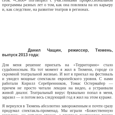
себя. «Сноб» поговорил с участниками профессиональной
программы разных лет о том, как она повлияла на их карьеру
и, как следствие, на развитие театров в регионах.
Данил Чащин, режиссер, Тюмень,
выпуск 2013 года:
Для меня решение приехать на «Территорию» стало
судьбоносным. На тот момент я жил в Тюмени, городе со
скромной театральной жизнью. И вот я приехал на фестиваль
и увидел мощные спектакли европейского уровня. С нами
работали Кирилл Серебренников, Томас Остермайер —
причем не просто читали лекции на видео, а устраивали
живой диалог. Театральный вирус буквально попал в меня,
заразил — и потом весь следующий год я жил на этом кураже.
Я вернулся в Тюмень абсолютно завороженным и почти сразу
придумал спектакль-променад. Мы играли «Божественную