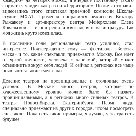
комедию» на четырех этажах, а впервые постановку такого
формата я увидел как раз на «Территории». Позже я отправил
видеозапись этого спектакля приемной комиссии Школы-
студии МХАТ. Променад понравился режиссеру Виктору
Рыжакову и арт-директору центра Мейерхольда Елене
Ковальской — и они решили взять меня в магистратуру. Так
моя жизнь круто изменилась.
В последние годы региональный театр усилился, стал
интереснее. Подтверждение тому — фестиваль «Золотая
маска» и то, какие спектакли приезжают в Москву. Все идет
от яркой личности, человека с харизмой, который может
объединить вокруг себя людей. И сейчас в регионах все чаще
появляются такие смельчаки.
Деление театров на провинциальные и столичные очень
условно. В Москве много театров, которые по
художественному уровню можно было бы назвать
провинциальными, а в регионах много сильных театров. В
театры Новосибирска, Екатеринбурга, Перми люди
специально приезжают из других городов, чтобы посмотреть
спектакли. Пока есть такие примеры, я думаю, у театра есть
будущее.