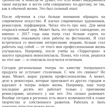
такие нагрузки и вести себя совершенно по-другому, не так,
как в обычной жизни. Это был сильный опыт.
После обучения я стал больше внимания обращать на
современное искусство. Я изучал современных художников,
режиссеров, перформеров. Читал что-то про них. Для меня
открылся новый мир. Может быть, это просто совпадение, но
именно с 2017 года наш театр стал больше ездить по
гастролям, показывать свои работы на фестивалях. Я стал
встречаться со многими интересными людьми, больше стал
работать над собой — от этого моя профессиональная жизнь
улучшилась. Например, после учебы на «Территории» я
захотел придумать моноспектакль. Понял, что готов, решился
на этот шаг — и спектакль получился отличным.
Сегодня региональные театры по качеству театрального
продукта не уступают столичным. С чем это связано? Не
знаю. Может, вырос уровень профессионализма. А может,
дело в режиссерах, которые приезжают из других городов и
вдыхают в театры новую жизнь. Например, наш театр
последние десять лет работает только с приезжими
режиссерами, штатного у нас нет. Это сильно развивает.
Вообще сегодня в регионах есть много возможностей в плане
творчества и собственного развития. Работать и быть
хорошим артистом можно везде.