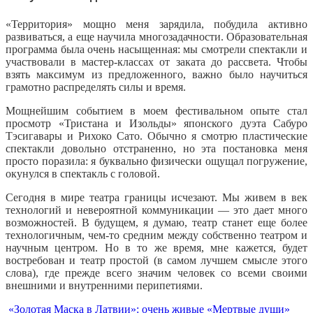
«Территория» мощно меня зарядила, побудила активно
развиваться, а еще научила многозадачности. Образовательная
программа была очень насыщенная: мы смотрели спектакли и
участвовали в мастер-классах от заката до рассвета. Чтобы
взять максимум из предложенного, важно было научиться
грамотно распределять силы и время.
Мощнейшим событием в моем фестивальном опыте стал
просмотр «Тристана и Изольды» японского дуэта Сабуро
Тэсигавары и Рихоко Сато. Обычно я смотрю пластические
спектакли довольно отстраненно, но эта постановка меня
просто поразила: я буквально физически ощущал погружение,
окунулся в спектакль с головой.
Сегодня в мире театра границы исчезают. Мы живем в век
технологий и невероятной коммуникации — это дает много
возможностей. В будущем, я думаю, театр станет еще более
технологичным, чем-то средним между собственно театром и
научным центром. Но в то же время, мне кажется, будет
востребован и театр простой (в самом лучшем смысле этого
слова), где прежде всего значим человек со всеми своими
внешними и внутренними перипетиями.
Еще
«Золотая Маска в Латвии»: очень живые «Мертвые души»